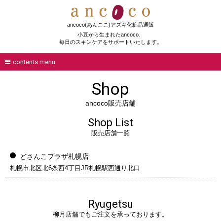
ancoco(あんここ)アズキ化粧品通販
小豆から生まれたancoco、
毎日のスキンケアをサポートいたします。
contents menu
Shop
ancoco販売店舗
Shop List
販売店舗一覧
どさんこプラザ札幌店
札幌市北区北6条西4丁目JR札幌駅西通り北口
Ryugetsu
柳月店舗でもご注文を承っております。